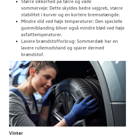
Større sikkerhed på tørre og våde
TILBEHØR
sommerveje: Dette skyldes bedre vejgreb, større
stabilitet i kurver og en kortere bremselængde.
OM OS
Mindre slid ved høje temperaturer: Den specielle
gummiblanding bliver også mindre blød ved høje
asfalttemperaturer.
FACEBOOK
Lavere brændstofforbrug: Sommerdæk har en
lavere rullemodstand og sparer d
ermed
JOB OG KARRI
brændstof.
Vinter