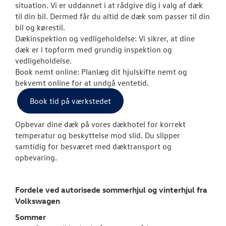
MinVolkswage
situation. Vi er uddannet i at rådgive dig i valg af dæk
til din bil. Dermed får du altid de dæk som passer til din
Hjulskifte Erh
bil og kørestil.
Dækinspektion og vedligeholdelse: Vi sikrer, at dine
Service Cam
dæk er i topform med grundig inspektion og
vedligeholdelse.
Serviceabonn
Book nemt online: Planlæg dit hjulskifte nemt og
bekvemt online for at undgå ventetid.
Velkomstpakke 
Book tid på værkstedet
Autoriseret V
Opbevar dine dæk på vores dækhotel for korrekt
Brugtbilsattes
temperatur og beskyttelse mod slid. Du slipper
samtidig for besværet med dæktransport og
SKADECENTER
opbevaring.
NYHEDER
Fordele ved autorisede sommerhjul og vinterhjul fra
Volkswagen
RESERVEDELE
Sommer