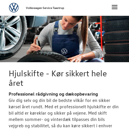
Volkswagen
Toggle
Volkswagen Service Taastrup
naviga
FORSIDE
BRUGTE BILER
VÆRKSTED
Hjulskifte
Hjulskifte - Kør sikkert hele
året
Koncepter og 
Softwareopda
Professionel rådgivning og dækopbevaring
Giv dig selv og din bil de bedste vilkår for en sikker
Bestil tid på 
kørsel året rundt. Med et professionelt hjulskifte er din
bil altid er køreklar og sikker på vejene. Med skift
VW Connect
mellem sommer- og vinterdæk tilpasses din bils
vejgreb og stabilitet, så du kan køre sikkert i enhver