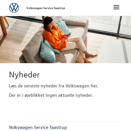
Volkswagen
Toggle
Volkswagen Service Taastrup
naviga
FORSIDE
BRUGTE BILER
VÆRKSTED
SKADECENTER
Nyheder
Læs de seneste nyheder fra Volkswagen her.
NYHEDER
Der er i øjeblikket ingen aktuelle nyheder.
Tilmeld dig V
Danmarks nyh
Aktuelt
Volkswagen Service Taastrup