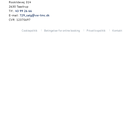
RESERVEDELE
Roskildevej 314
2630 Taastrup
Tlf.:
43 99 26 66
E-mail:
729_salg@vw-tmc.dk
TILBEHØR
CVR: 12375697
Cookiepolitik
Betingelser for online booking
Privatlivspolitik
Kontakt
OM OS
FACEBOOK
JOB OG KARRI