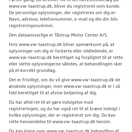
www.vw-taastrup.dk, bliver du registreret som kunde.
De personlige oplysninger, der registreres om dig er:
Navn, adresse, telefonnummer, e-mail og din din bils
registreringsnummer.
Den dataansvarlige er Tåstrup Motor Center A/S.
Hvis www.vw-taastrup.dk bliver opmærksom på, at
oplysninger om dig er forkerte eller vildledende, er
www.vw-taastrup.dk berettiget og forpligtet til at rette
eller slette oplysningerne således, at behandlingen sker
på et korrekt grundlag.
Det er frivilligt, om du vil give www.vw-taastrup.dk de
ønskede oplysninger, men www.vw-taastrup.dk er i så
fald berettiget til at afvise betjening af dig.
Du har altid ret til at gøre indsigelse mod
registreringen, og du har også ret til at kræve indsigt i
hvilke oplysninger, der er registreret om dig. Du kan
rette henvendelse til www.vw-taastrup.dk herom.
Du kan klage over www.vw-taastrup.dk behandling af