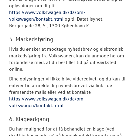
oplysninger om dig til
https://www.volkswagen.dk/da/om-
volkswagen/kontakt.html
og til Datatilsynet,
Borgergade 28, 5., 1300 København K.
5. Markedsføring
Hvis du ønsker at modtage nyhedsbrev og elektronisk
markedsføring fra Volkswagen, kan du anmode herom i
forbindelse med, at du bestiller tid på dit værksted
online.
Dine oplysninger vil ikke blive videregivet, og du kan til
enhver tid afmelde dig nyhedsbrevet via link i de
fremsendte mails eller ved at kontakte
https://www.volkswagen.dk/da/om-
volkswagen/kontakt.html
6. Klageadgang
Du har mulighed for at få behandlet en klage (ved
skriftlig henvendelse) på kundekontaktformularen på