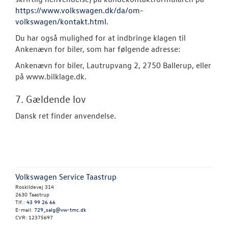
https://www.volkswagen.dk/da/om-
volkswagen/kontakt.html
.
Du har også mulighed for at indbringe klagen til
Ankenævn for biler, som har følgende adresse:
Ankenævn for biler, Lautrupvang 2, 2750 Ballerup, eller
på www.bilklage.dk.
7. Gældende lov
Dansk ret finder anvendelse.
Volkswagen Service Taastrup
Roskildevej 314
2630 Taastrup
Tlf.:
43 99 26 66
E-mail:
729_salg@vw-tmc.dk
CVR: 12375697