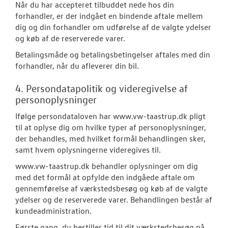
Når du har accepteret tilbuddet nede hos din
forhandler, er der indgået en bindende aftale mellem
dig og din forhandler om udførelse af de valgte ydelser
og køb af de reserverede varer.
Betalingsmåde og betalingsbetingelser aftales med din
forhandler, når du afleverer din bil.
4. Persondatapolitik og videregivelse af
personoplysninger
Ifølge persondataloven har www.vw-taastrup.dk pligt
til at oplyse dig om hvilke typer af personoplysninger,
der behandles, med hvilket formål behandlingen sker,
samt hvem oplysningerne videregives til.
www.vw-taastrup.dk behandler oplysninger om dig
med det formål at opfylde den indgåede aftale om
gennemførelse af værkstedsbesøg og køb af de valgte
ydelser og de reserverede varer. Behandlingen består af
kundeadministration.
Første gang, du bestiller tid til dit værkstedsbesøg på