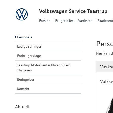
Volkswagen
Volkswagen Service Taastrup
Forside
Brugte biler
Værksted
Skadecent
Personale
Pers
Ledige stillinger
Her kan d
Forbrugerklage
Taastrup MotorCenter bliver til Leif
Værks
Thygesen
Betingelser
Volksw
Kontakt
Aktuelt