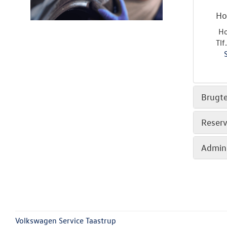
Ho
H
Tlf
Brugte
Reserv
Admini
Volkswagen Service Taastrup