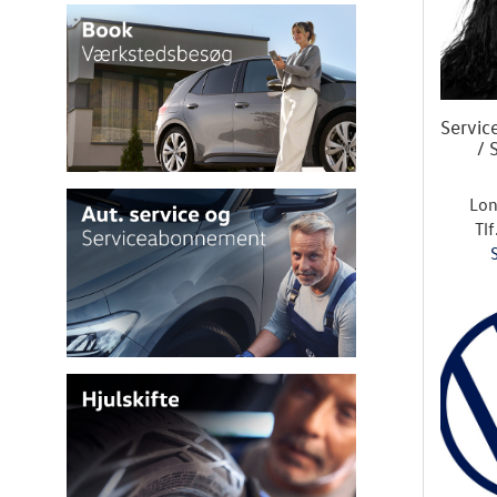
Servic
/ 
Lon
Tlf