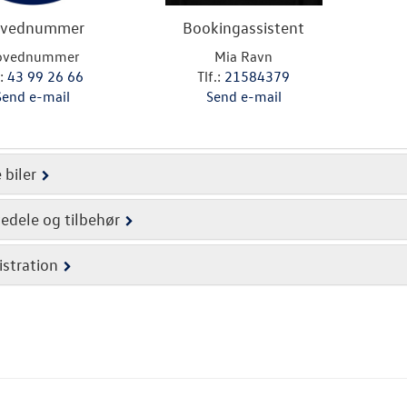
vednummer
Bookingassistent
ovednummer
Mia Ravn
.:
43 99 26 66
Tlf.:
21584379
Send e-mail
Send e-mail
 biler
edele og tilbehør
stration