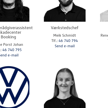
erådgiverassistent
Værkstedschef
Skadecenter
Meik Schmidt
René
Booking
Tlf.:
46 740 794
e Porst Johan
Send e-mail
.:
46 740 795
Send e-mail