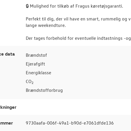
🔒 Mulighed for tilkøb af Fragus køretøjsgaranti.
Perfekt til dig, der vil have en smart, rummelig og v
lange weekendture.
Der tages forbehold for eventuelle indtastnings -og 
ke data
Brændstof
Ejerafgift
Energiklasse
CO
2
Brændstofforbrug
kninger
nummer
9730aafa-006f-49a1-b90d-e7061dfde136