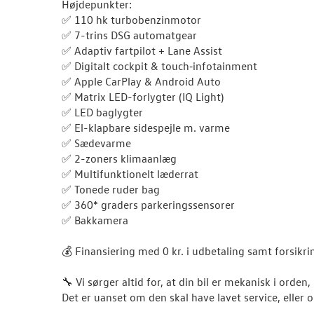
Højdepunkter:
✅ 110 hk turbobenzinmotor
✅ 7-trins DSG automatgear
✅ Adaptiv fartpilot + Lane Assist
✅ Digitalt cockpit & touch‑infotainment
✅ Apple CarPlay & Android Auto
✅ Matrix LED-forlygter (IQ Light)
✅ LED baglygter
✅ El-klapbare sidespejle m. varme
✅ Sædevarme
✅ 2-zoners klimaanlæg
✅ Multifunktionelt læderrat
✅ Tonede ruder bag
✅ 360* graders parkeringssensorer
✅ Bakkamera
💰 Finansiering med 0 kr. i udbetaling samt forsikri
🔧 Vi sørger altid for, at din bil er mekanisk i orden
Det er uanset om den skal have lavet service, eller 