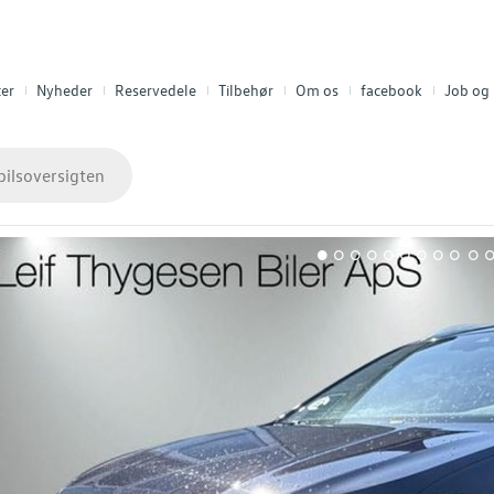
er
Nyheder
Reservedele
Tilbehør
Om os
facebook
Job og 
bilsoversigten
1
2
3
4
5
6
7
8
9
10
1