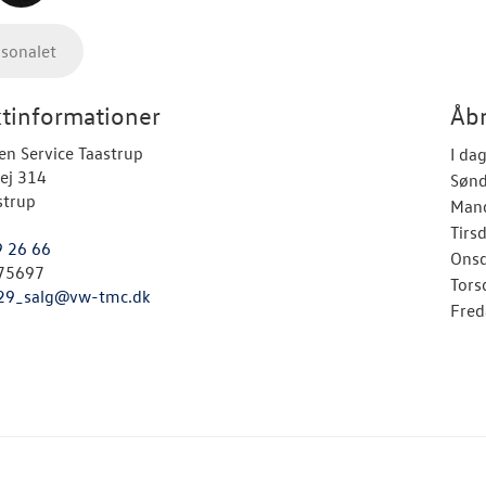
rsonalet
tinformationer
Åbn
n Service Taastrup
I da
ej 314
Søn
strup
Man
Tirs
9 26 66
Ons
75697
Tors
29_salg@vw-tmc.dk
Fred