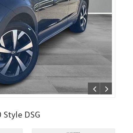
0 Style DSG
KILOMETER