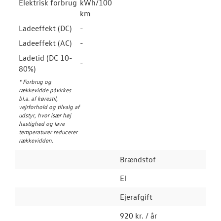
Elektrisk forbrug
kWh/100
km
Ladeeffekt (DC)
-
Ladeeffekt (AC)
-
Ladetid (DC 10-
-
80%)
* Forbrug og
rækkevidde påvirkes
bl.a. af kørestil,
vejrforhold og tilvalg af
udstyr, hvor især høj
hastighed og lave
temperaturer reducerer
rækkevidden.
Brændstof
El
Ejerafgift
920 kr. / år