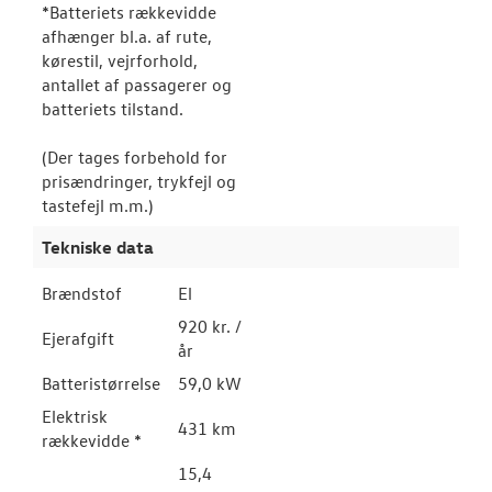
*Batteriets rækkevidde
afhænger bl.a. af rute,
kørestil, vejrforhold,
antallet af passagerer og
batteriets tilstand.
(Der tages forbehold for
prisændringer, trykfejl og
tastefejl m.m.)
Tekniske data
Brændstof
El
920 kr. /
Ejerafgift
år
Batteristørrelse
59,0 kW
Elektrisk
431 km
rækkevidde *
15,4