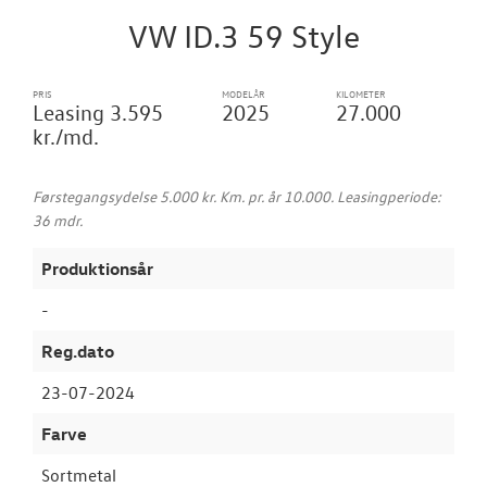
VW ID.3 59 Style
NYHEDER
PRIS
MODELÅR
KILOMETER
RESERVEDELE
Leasing 3.595
2025
27.000
kr./md.
TILBEHØR
Førstegangsydelse 5.000 kr. Km. pr. år 10.000. Leasingperiode:
OM OS
36 mdr.
Produktionsår
FACEBOOK
-
JOB OG KARRI
Reg.dato
23-07-2024
Farve
Sortmetal