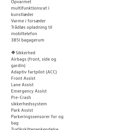
Opvarmet
multifunktionsrat i
kunstlæder
Varme i forsæder
Trådløs opladning til
mobiltelefon
385l bagagerum
🔶Sikkerhed
Airbags (front, side og
gardin)
Adaptiv fartpilot (ACC)
Front Assist
Lane Assist
Emergency Assist
Pre-Crash
sikkerhedssystem
Park Assist
Parkeringssensorer for og
bag
Trafikskiltegenkendelse