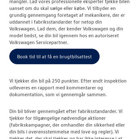
mangler. Lad vores professionelle eksperter tjekke bilen
MinVolkswage
uanset om du skal sælge eller købe. Vi tilbyder en
grundig gennemgang foretaget af mekanikere, der er
Hjulskifte Erh
uddannet i fabriksstandarder for netop din
Volkswagen. Lad dem, der kender Volkswagen og din
Service Cam
model bedst, se din bil igennem hos en autoriseret
Volkswagen Servicepartner.
Serviceabonn
Book tid til at få en brugtbilsattest
Velkomstpakke 
Autoriseret V
Brugtbilsattes
Vi tjekker din bil på 250 punkter. Efter endt inspektion
udleveres en rapport med kommentarer og
SKADECENTER
dokumentation, som vi gennemgår sammen.
NYHEDER
Din bil bliver gennemgået efter fabriksstandarder. Vi
tjekker for tilgængelige nødvendige aktioner
(fabrikskampagner, der omhandler din sikkerhed eller
RESERVEDELE
din bils i overensstemmelse med love og regler). Vi
tjekker det, der skal tjekkes og har ikke interesse i at