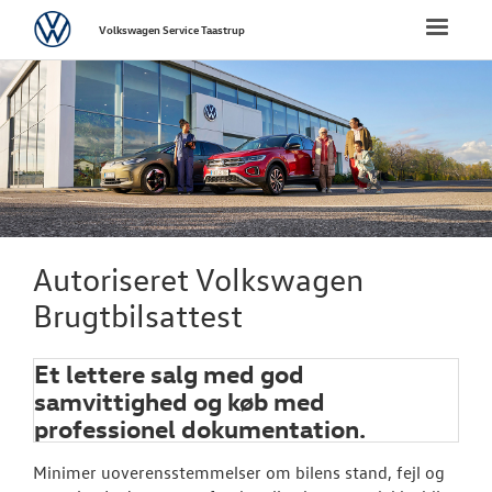
Volkswagen
Toggle
Volkswagen Service Taastrup
naviga
FORSIDE
BRUGTE BILER
VÆRKSTED
Hjulskifte
Autoriseret Volkswagen
Brugtbilsattest
Koncepter og 
Softwareopda
Et lettere salg med god
samvittighed og køb med
Bestil tid på 
professionel dokumentation.
VW Connect
Minimer uoverensstemmelser om bilens stand, fejl og