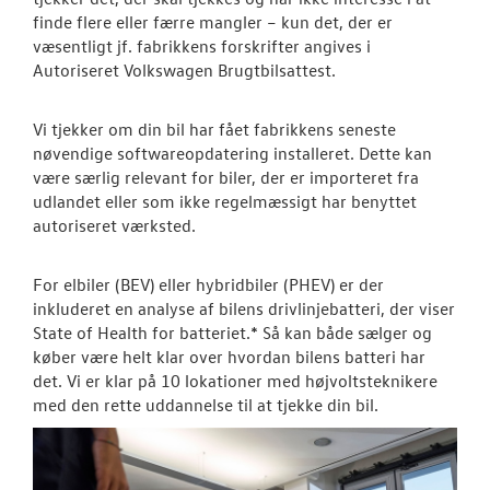
TILBEHØR
finde flere eller færre mangler – kun det, der er
væsentligt jf. fabrikkens forskrifter angives i
OM OS
Autoriseret Volkswagen Brugtbilsattest.
FACEBOOK
Vi tjekker om din bil har fået fabrikkens seneste
nøvendige softwareopdatering installeret. Dette kan
være særlig relevant for biler, der er importeret fra
JOB OG KARRI
udlandet eller som ikke regelmæssigt har benyttet
autoriseret værksted.
For elbiler (BEV) eller hybridbiler (PHEV) er der
inkluderet en analyse af bilens drivlinjebatteri, der viser
State of Health for batteriet.* Så kan både sælger og
køber være helt klar over hvordan bilens batteri har
det. Vi er klar på 10 lokationer med højvoltsteknikere
med den rette uddannelse til at tjekke din bil.