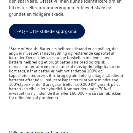
den skal være. Oftest vil man kunne identificere om en
bil ryster eller om undervognen er blevet skæv evt.
grundet en tidligere skade.
FAQ - Ofte stillede spørgsmål
*State of Health: Batteriets helbredstilstand er en måling, der
angiver niveauet af nedbrydning og resterende kapacitet af
batteriet. Det er i det væsentlige forskellen mellem et nyt
batteris helbred og et brugt batteris helbred og typisk
repræsenteret som en procentdel af dets oprindelige kapacitet.
Kort sagt, når et batteri er helt nyt er det på 100% og
kapaciteten reduceres ifm. brug og almindelig slitage, således at
batteriet efter tid vil reducere kapacitet til at være mindre end
100%.Typisk er der 8 års garanti eller 160.000 KM garanti på et
batteri i en elbil eller hybridbil. Kommer det under 70% af
niveauet fra ny inden de 8 år eller 160.000 km så står fabrikken
for udbedring af problemet.
Volkswagen Service Taastrup