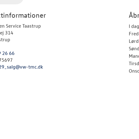
tinformationer
Åbn
n Service Taastrup
I da
ej 314
Fred
strup
Lørd
Søn
9 26 66
Man
75697
Tirs
29_salg@vw-tmc.dk
Ons