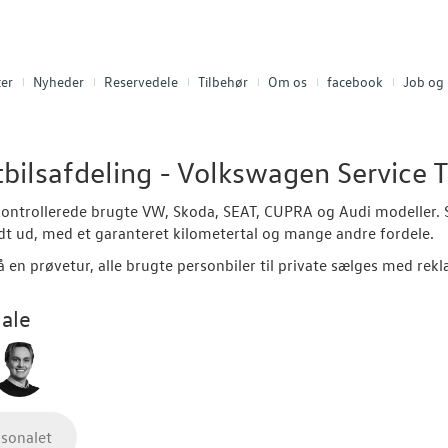
er
Nyheder
Reservedele
Tilbehør
Om os
facebook
Job og 
bilsafdeling - Volkswagen Service 
kontrollerede
brugte VW, Skoda, SEAT, CUPRA og Audi modeller
.
dt ud
,
med
et
garanteret
kilometertal
og
mange
andre
fordele
.
 en prøvetur, alle brugte personbiler til private sælges med rekl
ale
rsonalet