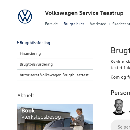
Volkswagen
Volkswagen Service Taastrup
Forside
Brugte biler
Værksted
Skadecent
Brugtbilsafdeling
Brugt
Finansiering
Kvalitets
Brugtbilsvurdering
testet
ful
Autoriseret Volkswagen Brugtbilsattest
Kom og få
Person
Aktuelt
Se pe