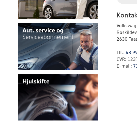
Kontak
Volkswage
Roskildev
2630 Taa
Tlf.:
43 9
CVR: 123
E-mail:
7